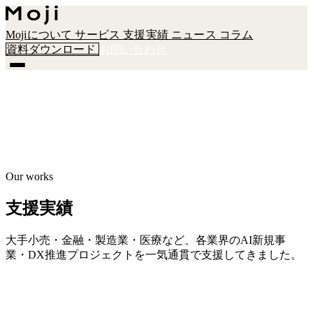
Mojiについて
サービス
支援実績
ニュース
コラム
資料ダウンロード
お問い合わせ
Our works
支援実績
大手小売・金融・製造業・医療など、各業界のAI新規事
業・DX推進プロジェクトを一気通貫で支援してきました。