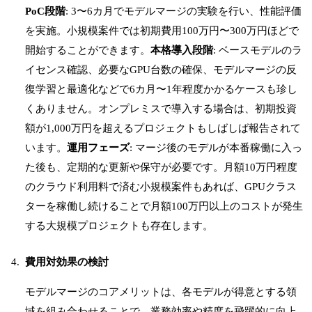
PoC段階
: 3〜6カ月でモデルマージの実験を行い、性能評価
を実施。小規模案件では初期費用100万円〜300万円ほどで
開始することができます。
本格導入段階
: ベースモデルのラ
イセンス確認、必要なGPU台数の確保、モデルマージの反
復学習と最適化などで6カ月〜1年程度かかるケースも珍し
くありません。オンプレミスで導入する場合は、初期投資
額が1,000万円を超えるプロジェクトもしばしば報告されて
います。
運用フェーズ
: マージ後のモデルが本番稼働に入っ
た後も、定期的な更新や保守が必要です。月額10万円程度
のクラウド利用料で済む小規模案件もあれば、GPUクラス
ターを稼働し続けることで月額100万円以上のコストが発生
する大規模プロジェクトも存在します。
費用対効果の検討
モデルマージのコアメリットは、各モデルが得意とする領
域を組み合わせることで、業務効率や精度を飛躍的に向上