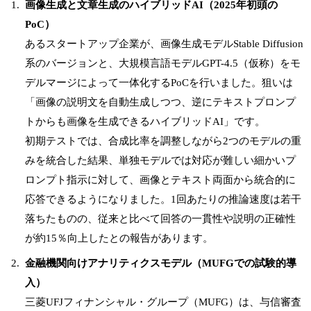
画像生成と文章生成のハイブリッドAI（2025年初頭の
PoC）
あるスタートアップ企業が、画像生成モデルStable Diffusion
系のバージョンと、大規模言語モデルGPT-4.5（仮称）をモ
デルマージによって一体化するPoCを行いました。狙いは
「画像の説明文を自動生成しつつ、逆にテキストプロンプ
トからも画像を生成できるハイブリッドAI」です。
初期テストでは、合成比率を調整しながら2つのモデルの重
みを統合した結果、単独モデルでは対応が難しい細かいプ
ロンプト指示に対して、画像とテキスト両面から統合的に
応答できるようになりました。1回あたりの推論速度は若干
落ちたものの、従来と比べて回答の一貫性や説明の正確性
が約15％向上したとの報告があります。
金融機関向けアナリティクスモデル（MUFGでの試験的導
入）
三菱UFJフィナンシャル・グループ（MUFG）は、与信審査