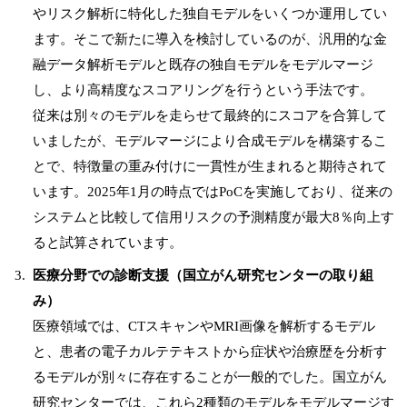
やリスク解析に特化した独自モデルをいくつか運用してい
ます。そこで新たに導入を検討しているのが、汎用的な金
融データ解析モデルと既存の独自モデルをモデルマージ
し、より高精度なスコアリングを行うという手法です。
従来は別々のモデルを走らせて最終的にスコアを合算して
いましたが、モデルマージにより合成モデルを構築するこ
とで、特徴量の重み付けに一貫性が生まれると期待されて
います。2025年1月の時点ではPoCを実施しており、従来の
システムと比較して信用リスクの予測精度が最大8％向上す
ると試算されています。
医療分野での診断支援（国立がん研究センターの取り組
み）
医療領域では、CTスキャンやMRI画像を解析するモデル
と、患者の電子カルテテキストから症状や治療歴を分析す
るモデルが別々に存在することが一般的でした。国立がん
研究センターでは、これら2種類のモデルをモデルマージす