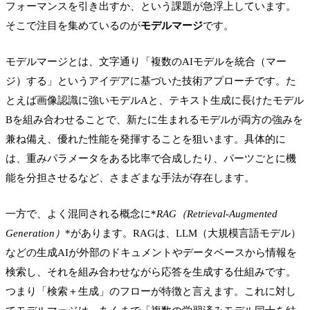
フォーマンスを引き出すか、という課題が急浮上しています。
そこで注目を集めているのが
モデルマージ
です。
モデルマージとは、文字通り「複数のAIモデルを統合（マー
ジ）する」というアイデアに基づいた技術アプローチです。た
とえば画像認識に強いモデルAと、テキスト生成に長けたモデル
Bを組み合わせることで、新たに生まれるモデルが両方の強みを
兼ね備え、優れた性能を発揮することを狙います。具体的に
は、重みパラメータをある比率で合成したり、パーツごとに機
能を分担させるなど、さまざまな手法が存在します。
一方で、よく混同される概念に*
RAG（Retrieval-Augmented
Generation）
*があります。RAGは、LLM（大規模言語モデル）
などの生成AIが外部のドキュメントやデータベースから情報を
検索し、それを組み合わせながら応答を生成する仕組みです。
つまり「検索＋生成」のフローが特徴と言えます。これに対し