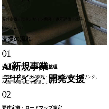
要件定義
UI/UXデザイン
開発・保守
評価・改善
How it works
支援の流れ
01
Service
AI新規事業
現状ヒアリング・課題整理
デザイン・開発支援
ビジネス課題・技術環境・組織体制を深くヒアリング。
AI活用の勝ち筋を整理します。
02
無料相談を予約する
要件定義・ロードマップ策定