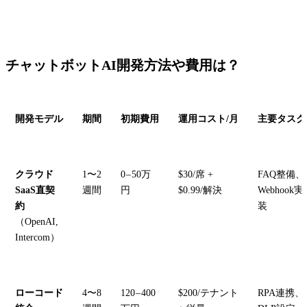
チャットボットAI開発方法や費用は？
開発モデル
期間
初期費用
運用コスト/月
主要タスク
クラウド
1〜2
0 – 50万
$30/席 +
FAQ整備、
SaaS直契
週間
円
$0.99/解決
Webhook実
約
装
（OpenAI,
Intercom）
ローコード
4〜8
120 – 400
$200/テナント
RPA連携、