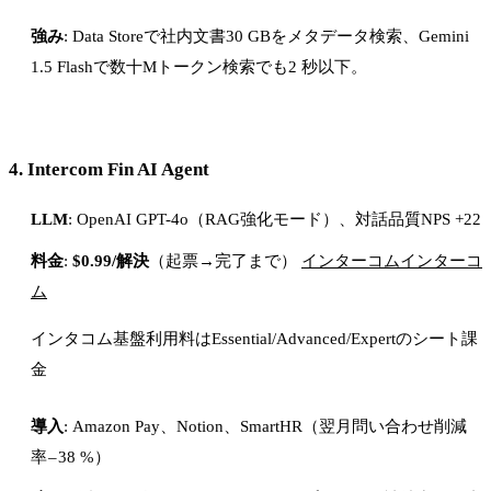
強み
: Data Storeで社内文書30 GBをメタデータ検索、Gemini
1.5 Flashで数十Mトークン検索でも2 秒以下。
4.
Intercom Fin AI Agent
LLM
: OpenAI GPT-4o（RAG強化モード）、対話品質NPS +22
料金
:
$0.99/解決
（起票→完了まで）
インターコム
インターコ
ム
インタコム基盤利用料はEssential/Advanced/Expertのシート課
金
導入
: Amazon Pay、Notion、SmartHR（翌月問い合わせ削減
率 – 38 %）