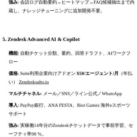
強み
: 会話ログ自動要約→ヒートマップ→FAQ候補抽出まで内
蔵し、ナレッジチューニングに追加開発不要。
5.
Zendesk Advanced AI & Copilot
機能
: 自動チケット分類、要約、回答ドラフト、AIワークフ
ロー
価格
: Suite利用企業向けアドオン
$50/エージェント/月
（年払
い）
Zendesksalto.io
マルチチャネル
: メール／SNS／ライン公式／WhatsApp
導入
: PayPay銀行、ANA FESTA、Riot Games 海外eスポーツ
サポート
強み
: 実稼働14年分のZendeskチケットデータで事前学習、セ
ーフティ率98 %。