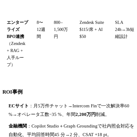
エンタープ
8〜
800 –
Zendesk Suite
SLA
ライズ
12週
1,500万
$115/席 + AI
24h→3h短
BPO連携
間
円
$50
縮設計
（Zendesk
+ RAG +
人手ルー
プ）
ROI事例
ECサイト
：月5万件チャット→Intercom Finで一次解決率60
%→オペレータ工数−35 %、年間
2,200万円
削減。
金融機関
：Copilot Studio＋Graph Groundingで社内照会対応を
自動化、平均回答時間45 分→2 分、CSAT +18 pt。