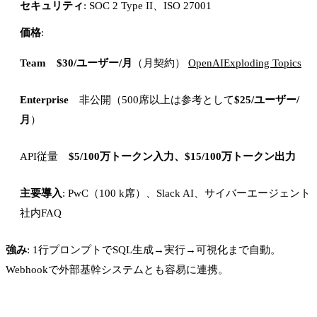
セキュリティ
: SOC 2 Type II、ISO 27001
価格
:
Team
$30/ユーザー/月
（月契約）
OpenAI
Exploding Topics
Enterprise
非公開（500席以上は参考として
$25/ユーザー/
月
）
API従量
$5/100万トークン入力、$15/100万トークン出力
主要導入
: PwC（100 k席）、Slack AI、サイバーエージェント
社内FAQ
強み
: 1行プロンプトでSQL生成→実行→可視化まで自動。
Webhookで外部基幹システムとも容易に連携。