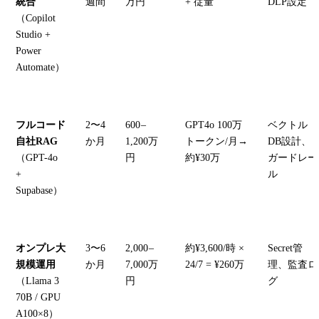
統合
週間
万円
+ 従量
DLP設定
（Copilot
Studio +
Power
Automate）
フルコード
2〜4
600 –
GPT4o 100万
ベクトル
自社RAG
か月
1,200万
トークン/月→
DB設計、
（GPT-4o
円
約¥30万
ガードレー
+
ル
Supabase）
オンプレ大
3〜6
2,000 –
約¥3,600/時 ×
Secret管
規模運用
か月
7,000万
24/7 = ¥260万
理、監査ロ
（Llama 3
円
グ
70B / GPU
A100×8）