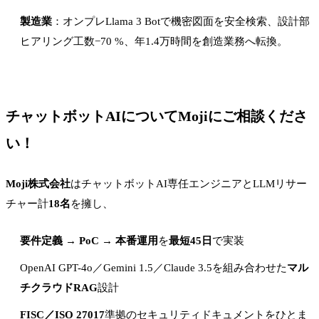
製造業
：オンプレLlama 3 Botで機密図面を安全検索、設計部
ヒアリング工数−70 %、年1.4万時間を創造業務へ転換。
チャットボットAIについてMojiにご相談くださ
い！
Moji株式会社
はチャットボットAI専任エンジニアとLLMリサー
チャー計
18名
を擁し、
要件定義 → PoC → 本番運用
を
最短45日
で実装
OpenAI GPT-4o／Gemini 1.5／Claude 3.5を組み合わせた
マル
チクラウドRAG
設計
FISC／ISO 27017
準拠のセキュリティドキュメントをひとま