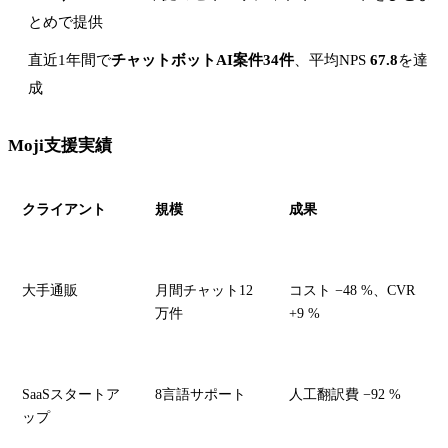
とめで提供
直近1年間で
チャットボットAI案件34件
、平均NPS
67.8
を達
成
Moji支援実績
クライアント
規模
成果
大手通販
月間チャット12
コスト −48 %、CVR
万件
+9 %
SaaSスタートア
8言語サポート
人工翻訳費 −92 %
ップ