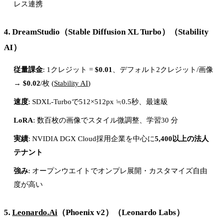
レス連携
4.
DreamStudio（Stable Diffusion XL Turbo）
（Stability
AI）
従量課金
: 1クレジット =
$0.01
、デフォルト2クレジット/画像
→
$0.02
/枚 (
Stability AI
)
速度
: SDXL-Turboで512×512px ≒0.5秒、最速級
LoRA
: 数百枚の画像でスタイル微調整、学習30 分
実績
: NVIDIA DGX Cloud採用企業を中心に
5,400以上の法人
テナント
強み
: オープンウエイトでオンプレ展開・カスタマイズ自由
度が高い
5.
Leonardo.Ai
（Phoenix v2）
（Leonardo Labs）