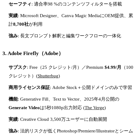
セーフティ
: 適合率98 %のコンテンツフィルターを搭載
実績
: Microsoft Designer、Canva Magic MediaにOEM提供、累
計
8,700社
が利用
強み
: 長文プロンプト解釈と編集ワークフローの一体化
3.
Adobe Firefly
（Adobe）
サブスク
: Free（25 クレジット/月）／Premium
$4.99/月
（100
クレジット）(
Shutterbug
)
商用ライセンス保証
: Adobe Stock＋公開ドメインのみで学習
機能
: Generative Fill、Text to Vector、2025年4月公開の
Generate Video
は5秒1080p出力対応 (
The Verge
)
実績
: Creative Cloud 3,500万ユーザーに自動展開
強み
: 法的リスクが低くPhotoshop/Premiere/Illustratorとシーム