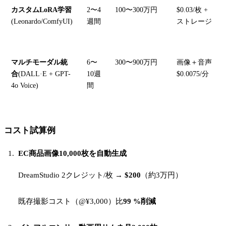
カスタムLoRA学習
2〜4
100〜300万円
$0.03/枚 +
(Leonardo/ComfyUI)
週間
ストレージ
マルチモーダル統
6〜
300〜900万円
画像＋音声
合
(DALL·E + GPT-
10週
$0.0075/分
4o Voice)
間
コスト試算例
EC商品画像10,000枚を自動生成
DreamStudio 2クレジット/枚 →
$200
（約3万円）
既存撮影コスト（@¥3,000）比
99 %削減