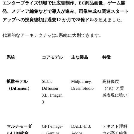
エンタープライズ領域では広告
制作
、EC商品画像、ゲーム開
発、メディア編集などで導入が進み、画像生成AI関連スタート
アップへの投資総額は過去12 か月で28億ドル
を超えました。
代表的なアーキテクチャは3系統に大別できます。
系統
コアモデル
主な製品
特徴
拡散モデル
Stable
Midjourney,
高解像度
（Diffusion）
Diffusion
DreamStudio
（4K）と質
XL, Imagen
感表現に強い
3
マルチモーダ
GPT-image-
DALL·E 3,
テキスト理解
ルLLM統合
1, Gemini
Adobe
力が高く編集