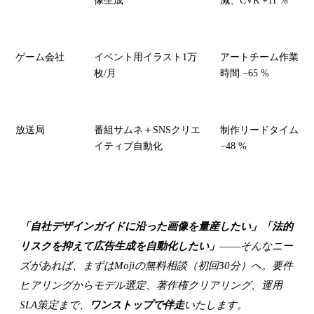
像生成
減、CVR +11 %
ゲーム会社
イベント用イラスト1万
アートチーム作業
枚/月
時間 −65 %
放送局
番組サムネ＋SNSクリエ
制作リードタイム
イティブ自動化
−48 %
「自社デザインガイドに沿った画像を量産したい」「法的
リスクを抑えて広告生成を自動化したい」
――そんなニー
ズがあれば、まずはMojiの無料相談（初回30分）へ。要件
ヒアリングからモデル選定、著作権クリアリング、運用
SLA策定まで、
ワンストップで伴走
いたします。