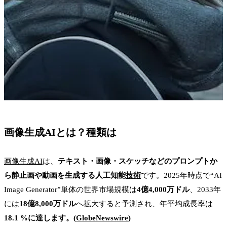
画像生成AIとは？種類は
画像生成AI
は、
テキスト・画像・スケッチなどのプロンプトか
ら静止画や動画を生成する人工知能
技術
です。2025年時点で“AI
Image Generator”単体の世界市場規模は
4億4,000万ドル
、2033年
には
18億8,000万ドル
へ拡大すると予測され、年平均成長率は
18.1 %に達します。(
GlobeNewswire
)