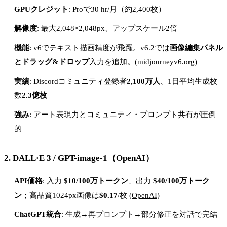
GPUクレジット
: Proで30 hr/月（約2,400枚）
解像度
: 最大2,048×2,048px、アップスケール2倍
機能
: v6でテキスト描画精度が飛躍。v6.2では
画像編集パネル
とドラッグ&ドロップ
入力を追加。(
midjourneyv6.org
)
実績
: Discordコミュニティ登録者
2,100万人
、1日平均生成枚
数
2.3億枚
強み
: アート表現力とコミュニティ・プロンプト共有が圧倒
的
2.
DALL·E 3 / GPT-image-1
（OpenAI）
API価格
: 入力
$10/100万トークン
、出力
$40/100万トーク
ン
；高品質1024px画像は
$0.17
/枚 (
OpenAI
)
ChatGPT統合
: 生成→再プロンプト→部分修正を対話で完結