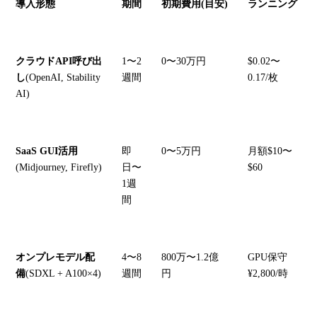
導入形態
期間
初期費用(目安)
ランニング
クラウドAPI呼び出
1〜2
0〜30万円
$0.02〜
し
(OpenAI, Stability
週間
0.17/枚
AI)
SaaS GUI活用
即
0〜5万円
月額$10〜
(Midjourney, Firefly)
日〜
$60
1週
間
オンプレモデル配
4〜8
800万〜1.2億
GPU保守
備
(SDXL + A100×4)
週間
円
¥2,800/時